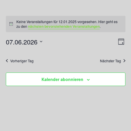
Veranstaltungen
für
Keine Veranstaltungen für 12.01.2025 vorgesehen. Hier geht es
Hinweis
zu den
nächsten bevorstehenden Veranstaltungen
.
12.01.2025
07.06.2026
Ansicht
Veran
Tag
Navigati
Ansic
Datum
Navig
wählen.
Vorheriger Tag
Nächster Tag
Kalender abonnieren