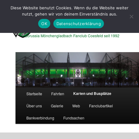
Zum
Zum
Diese Website benutzt Cookies. Wenn du die Website weiter
primären
sekundären
Such
nutzt, gehen wir von deinem Einverständnis aus.
Inhalt
Inhalt
springen
springen
OK
Datenschutzerklärung
Borussen Express Coesfeld
Borussia Mönchengladbach Fanclub Coesfeld seit 1992
Hauptmenü
Karten und Busplätze
Startseite
Fahrten
Über uns
Galerie
Web
Fanclubartikel
Bankverbindung
Fundsachen