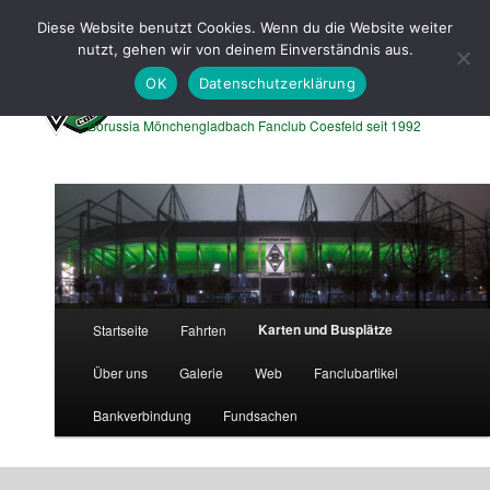
Zum
Zum
Diese Website benutzt Cookies. Wenn du die Website weiter
primären
sekundären
Such
nutzt, gehen wir von deinem Einverständnis aus.
Inhalt
Inhalt
springen
springen
OK
Datenschutzerklärung
Borussen Express Coesfeld
Borussia Mönchengladbach Fanclub Coesfeld seit 1992
Hauptmenü
Karten und Busplätze
Startseite
Fahrten
Über uns
Galerie
Web
Fanclubartikel
Bankverbindung
Fundsachen