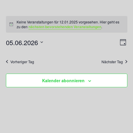
Veranstaltungen
für
Keine Veranstaltungen für 12.01.2025 vorgesehen. Hier geht es
Hinweis
zu den
nächsten bevorstehenden Veranstaltungen
.
12.01.2025
05.06.2026
Ansicht
Veran
Tag
Navigati
Ansic
Datum
Navig
wählen.
Vorheriger Tag
Nächster Tag
Kalender abonnieren