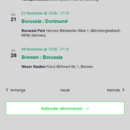
21 November @ 15:30
-
17:15
SA.
21
Borussia : Dortmund
Borussia Park
Hennes Weisweiler Allee 1, Mönchengladbach,
NRW, Germany
28 November @ 15:30
-
17:15
SA.
28
Bremen : Borussia
Weser Stadion
Franz-Böhmert-Str. 1, Bremen
Veranstaltungen
Veran
Vorherige
Heute
Nächste
Kalender abonnieren