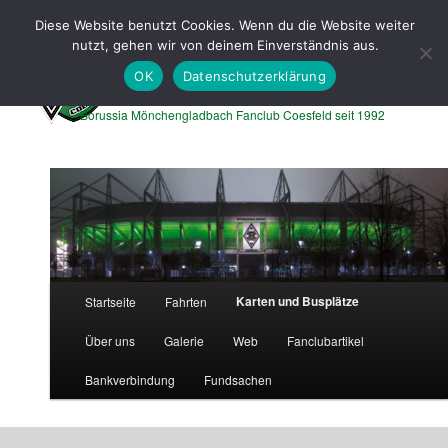
Zum
Zum
Diese Website benutzt Cookies. Wenn du die Website weiter
primären
sekundären
Such
nutzt, gehen wir von deinem Einverständnis aus.
Inhalt
Inhalt
springen
springen
OK
Datenschutzerklärung
Borussen Express Coesfeld
Borussia Mönchengladbach Fanclub Coesfeld seit 1992
Hauptmenü
Karten und Busplätze
Startseite
Fahrten
Über uns
Galerie
Web
Fanclubartikel
Bankverbindung
Fundsachen