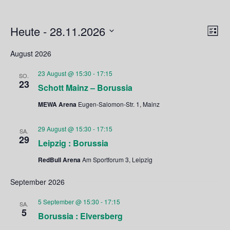
Veranstaltungen
Heute
 - 
28.11.2026
Ansicht
Veran
Liste
Navigati
Ansic
Datum
Navig
August 2026
wählen.
23 August @ 15:30
-
17:15
SO.
23
Schott Mainz – Borussia
MEWA Arena
Eugen-Salomon-Str. 1, Mainz
29 August @ 15:30
-
17:15
SA.
29
Leipzig : Borussia
RedBull Arena
Am Sportforum 3, Leipzig
September 2026
5 September @ 15:30
-
17:15
SA.
5
Borussia : Elversberg