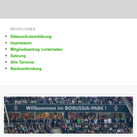
RECHTLICHES
Datenschutzerklärung
Impressum
Mitgliedsantrag runterladen
Satzung
Alle Termine
Bankverbindung