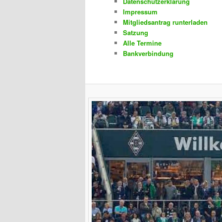
Datenschutzerklärung
Impressum
Mitgliedsantrag runterladen
Satzung
Alle Termine
Bankverbindung