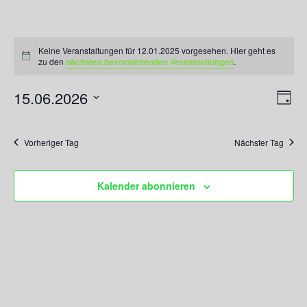
Veranstaltungen
für
Keine Veranstaltungen für 12.01.2025 vorgesehen. Hier geht es
Hinweis
zu den
nächsten bevorstehenden Veranstaltungen
.
12.01.2025
15.06.2026
Ansicht
Veran
Tag
Navigati
Ansic
Datum
Navig
wählen.
Vorheriger Tag
Nächster Tag
Kalender abonnieren