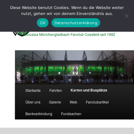
Zum
Zum
Diese Website benutzt Cookies. Wenn du die Website weiter
primären
sekundären
Such
nutzt, gehen wir von deinem Einverständnis aus.
Inhalt
Inhalt
springen
springen
OK
Datenschutzerklärung
Borussen Express Coesfeld
Borussia Mönchengladbach Fanclub Coesfeld seit 1992
Hauptmenü
Karten und Busplätze
Startseite
Fahrten
Über uns
Galerie
Web
Fanclubartikel
Bankverbindung
Fundsachen