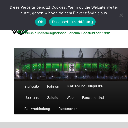
Zum
Zum
Diese Website benutzt Cookies. Wenn du die Website weiter
primären
sekundären
Such
nutzt, gehen wir von deinem Einverständnis aus.
Inhalt
Inhalt
springen
springen
OK
Datenschutzerklärung
Borussen Express Coesfeld
Borussia Mönchengladbach Fanclub Coesfeld seit 1992
Hauptmenü
Karten und Busplätze
Startseite
Fahrten
Über uns
Galerie
Web
Fanclubartikel
Bankverbindung
Fundsachen