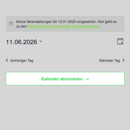
Veranstaltungen
für
Keine Veranstaltungen für 12.01.2025 vorgesehen. Hier geht es
Hinweis
zu den
nächsten bevorstehenden Veranstaltungen
.
12.01.2025
11.06.2026
Ansicht
Veran
Tag
Navigati
Ansic
Datum
Navig
wählen.
Vorheriger Tag
Nächster Tag
Kalender abonnieren