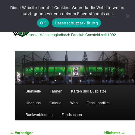
Zum
Diese Website benutzt Cookies. Wenn du die Website weiter
primären
Such
nutzt, gehen wir von deinem Einverständnis aus.
Inhalt
springen
OK
Datenschutzerklärung
Borussen Express Coesfeld
Borussia Mönchengladbach Fanclub Coesfeld seit 1992
Hauptmenü
Startseite
Fahrten
Karten und Busplätze
Über uns
Galerie
Web
Fanclubartikel
Bankverbindung
Fundsachen
Beitragsnavigation
←
Vorheriger
Nächster
→