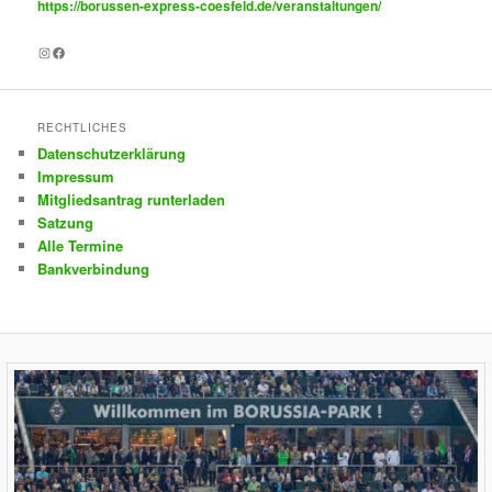
https://borussen-express-coesfeld.de/veranstaltungen/
Instagram
Facebook
RECHTLICHES
Datenschutzerklärung
Impressum
Mitgliedsantrag runterladen
Satzung
Alle Termine
Bankverbindung