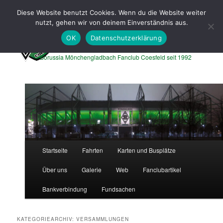
Zum
Zum
Diese Website benutzt Cookies. Wenn du die Website weiter
primären
sekundären
Such
nutzt, gehen wir von deinem Einverständnis aus.
Inhalt
Inhalt
springen
springen
OK
Datenschutzerklärung
Borussen Express Coesfeld
Borussia Mönchengladbach Fanclub Coesfeld seit 1992
Hauptmenü
Startseite
Fahrten
Karten und Busplätze
Über uns
Galerie
Web
Fanclubartikel
Bankverbindung
Fundsachen
KATEGORIEARCHIV:
VERSAMMLUNGEN