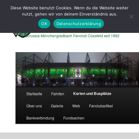
Zum
Diese Website benutzt Cookies. Wenn du die Website weiter
primären
Such
nutzt, gehen wir von deinem Einverständnis aus.
Inhalt
springen
OK
Datenschutzerklärung
Borussen Express Coesfeld
Borussia Mönchengladbach Fanclub Coesfeld seit 1992
Hauptmenü
Karten und Busplätze
Startseite
Fahrten
Über uns
Galerie
Web
Fanclubartikel
Bankverbindung
Fundsachen